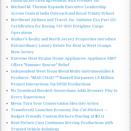
Financial Services agreement with Premier Inc
Michael M. Thomas Expands Executive Leadership
Across Central India Outreach and Royal Trinity School
Northeast Airlines and Travel, Inc. Initiates FAA Part 121
Certification for Boeing 737-800 Freighter Cargo
Operations
Walker's Realty and North Jersey Properties Introduce
Extraordinary Luxury Estate for Rent in West Orange,
New Jersey
Extreme Heat Strains Home Appliances: Appliance EMT
Offers "Summer Rescue" Relief
Independent West Texas Metal Multi-Instrumentalist &
Producer. "MAD CHAD™" Russell Surpasses 1.9 Million
Project Interactions Via DFGS Productions
No Download Needed: Goosechase Adds Browser Play to
Every Experience
Mesa: Turn Your Conservation Idea into Action
Transfers42 Launches Economy Die-Cut Stickers —
Budget-Friendly Custom Stickers Starting at $0.11
Rent Picture Cars Continues Serving Productions with
Trusted Vehicle Solutions