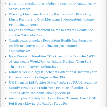
HER Patio Productions celebrates one-year Anniversary
of "Say Grace"
Working Musicians Academy Partners with Black Dog
Music Partners to Give Musicians Independent, Income-
Producing Careers
Mayor Freeman Statement on Mesa's Water Resilience
and the Colorado River
Omnitronics launches Ecosystem Health Dashboard to
enable proactive monitoring across dispatch
environments
New Research Identifies "The Great Junk Transfer": 49%
of Americans Would Rather Inherit Nothing Than Sort
Through a Relative's Belongings
Minus K Technology launches it Educational Giveaway for
Universities and Colleges in the USA
UK Financial Ltd Verifies Maya Preferred PRA Circulating
Supply, Proving Its Eight-Year Promise of Under 1M
Tokens After Chainlink Labs Agreement
Anamorphic 3D Only Works on Fixed Screens. Loud! OOH
Put It on a Moving Ad Van for Flood Re