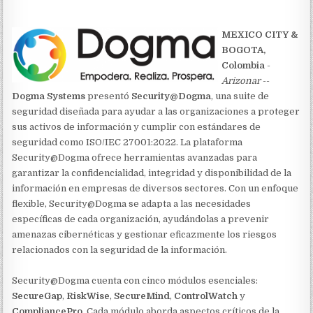
MEXICO CITY &
BOGOTA,
Colombia
-
Arizonar
--
Dogma Systems
presentó
Security@Dogma
, una suite de
seguridad diseñada para ayudar a las organizaciones a proteger
sus activos de información y cumplir con estándares de
seguridad como ISO/IEC 27001:2022. La plataforma
Security@Dogma ofrece herramientas avanzadas para
garantizar la confidencialidad, integridad y disponibilidad de la
información en empresas de diversos sectores. Con un enfoque
flexible, Security@Dogma se adapta a las necesidades
específicas de cada organización, ayudándolas a prevenir
amenazas cibernéticas y gestionar eficazmente los riesgos
relacionados con la seguridad de la información.
Security@Dogma cuenta con cinco módulos esenciales:
SecureGap
,
RiskWise
,
SecureMind
,
ControlWatch
y
CompliancePro
. Cada módulo aborda aspectos críticos de la